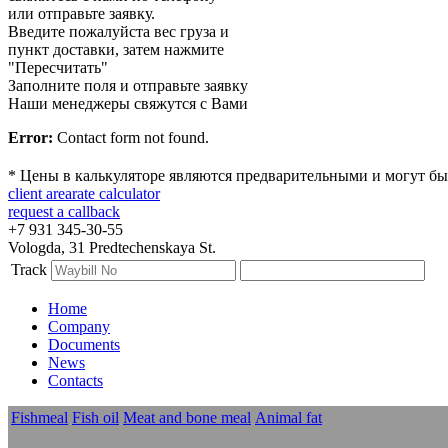
или отправьте заявку.
Введите пожалуйста вес груза и
пункт доставки, затем нажмите
"Пересчитать"
Заполните поля и отправьте заявку
Наши менеджеры свяжутся с Вами
Error:
Contact form not found.
* Цены в калькуляторе являются предварительными и могут бы
client area
rate calculator
request a callback
+7 931 345-30-55
Vologda, 31 Predtechenskaya St.
Track
Home
Company
Documents
News
Contacts
Fishmeal
Fish oil
Meat and bone meal
Animal fat