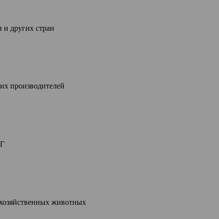
 и других стран
их производителей
НГ
кохозяйственных животных