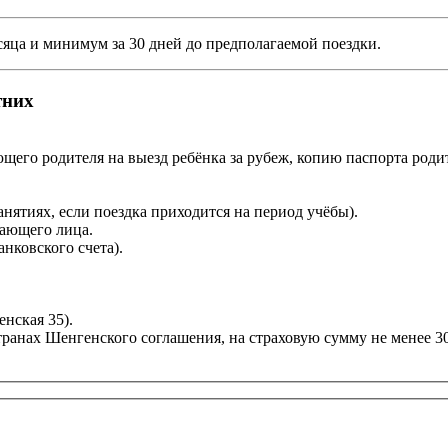
сяца и минимум за 30 дней до предполагаемой поездки.
тних
щего родителя на выезд ребёнка за рубеж, копию паспорта родит
анятиях, если поездка приходится на период учёбы).
дающего лица.
анковского счета).
нская 35).
транах Шенгенского соглашения, на страховую сумму не менее 3