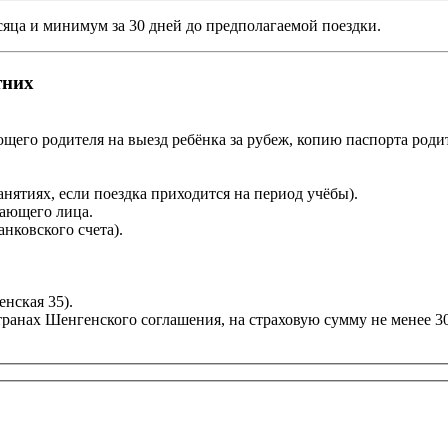
сяца и минимум за 30 дней до предполагаемой поездки.
тних
щего родителя на выезд ребёнка за рубеж, копию паспорта родит
анятиях, если поездка приходится на период учёбы).
дающего лица.
анковского счета).
нская 35).
транах Шенгенского соглашения, на страховую сумму не менее 3