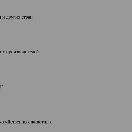
 и других стран
их производителей
НГ
кохозяйственных животных